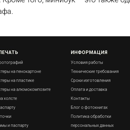
афа.
ПЕЧАТЬ
ИНФОРМАЦИЯ
фотографий
Условия работы
теры на пенокартоне
Технические требования
теры на пластике
Сроки изготовления
теры на алюмокомпозите
Оплата и доставка
на холсте
Контакты
паспарту
Блог о фотокнигах
точки
Политика обработки
амы и паспарту
персональных данных