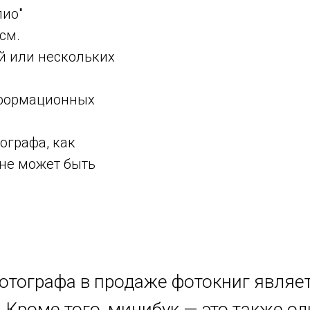
лио"
см.
й или нескольких
нформационных
ографа, как
не может быть
тографа в продаже фотокниг являет
. Кроме того, минибук — это также о