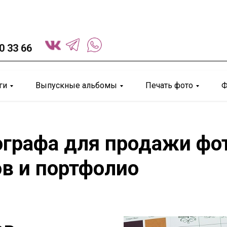
0 33 66
ги
Выпускные альбомы
Печать фото
Ф
графа для продажи фот
ов и портфолио