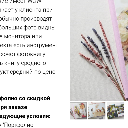
ние имеет WOW-
икает у клиента при
 обычно производят
 больших фото видны
не монитора или
екта есть инструмент
ахочет фотокнигу
ь книгу среднего
дукт средний по цене
фолио со скидкой
При заказе
едующие условия:
 "Портфолио