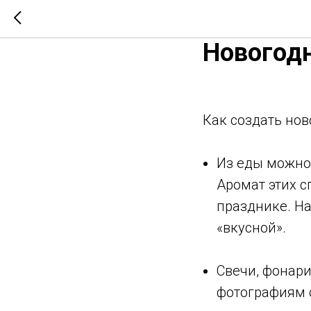
Новогодн
Как создать нов
Из еды можно 
Аромат этих 
празднике. Н
«вкусной».⠀
Свечи, фонари
фотографиям о